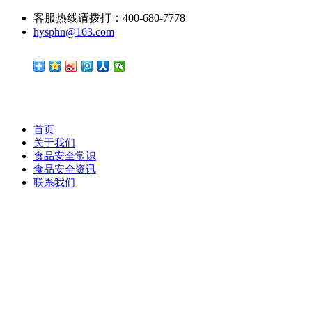
客服热线请拨打：400-680-7778
hysphn@163.com
首页
关于我们
食品安全常识
食品安全资讯
联系我们