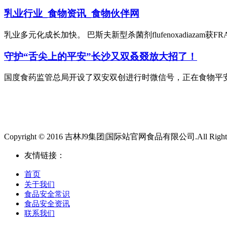
乳业行业_食物资讯_食物伙伴网
乳业多元化成长加快。 巴斯夫新型杀菌剂flufenoxadiazam
守护“舌尖上的平安”长沙又双叒叕放大招了！
国度食药监管总局开设了双安双创进行时微信号，正在食物平安
Copyright © 2016 吉林J9集团|国际站官网食品有限公司.All Rights 
友情链接：
首页
关于我们
食品安全常识
食品安全资讯
联系我们