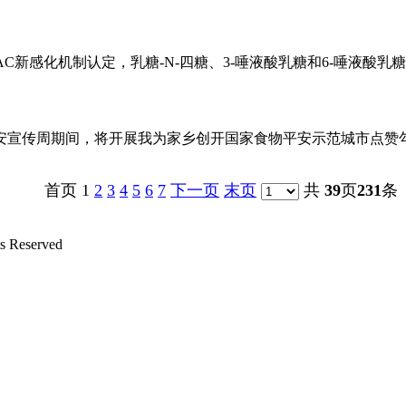
获FRAC新感化机制认定，乳糖-N-四糖、3-唾液酸乳糖和6-唾液酸
宣传周期间，将开展我为家乡创开国家食物平安示范城市点赞勾当
首页 1
2
3
4
5
6
7
下一页
末页
共
39
页
231
条
Reserved