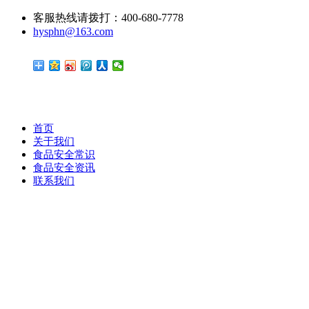
客服热线请拨打：400-680-7778
hysphn@163.com
首页
关于我们
食品安全常识
食品安全资讯
联系我们