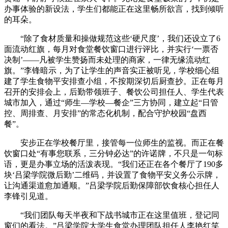
办事体验的新设法，学生们都能正在这里畅所欲言，找到倾听
的耳朵。
“除了食材质量和操做规范这些‘硬尺度’，我们还设立了6
面流动红旗，每月对食堂餐饮窗口进行评比，并实行‘一票否
决制’——凡被学生赞扬而未处理的商家，一律无缘流动红
旗。”李锋暗示，为了让学生的声音实正被听见，学校细心组
建了学生食物平安排查小组，不按期深切后厨查抄。正在每月
召开的安排会上，后勤带领班子、餐饮公司担任人、学生代表
城市加入，通过“师生—学校—餐企”三方协同，建立起“日管
控、周排查、月安排”的常态化机制，配合守护校园“盘西
餐”。
安步正在学校餐厅里，接管每一位师生的监视。而正在餐
饮窗口处“有事您联系，三分钟必达”的许诺牌，不只是一句标
语，更是办事立场的活泼表现。“我们还正在各个餐厅了190多
块‘吕梁学院微后勤’二维码，并设置了食物平安义务公示牌，
让沟通渠道愈加通顺。”吕梁学院后勤保障部饮食核心担任人
李锋引见道。
“我们团队每天半夜和下战书城市正在这里值班，登记同
窗们的看法。”吕梁学院大学生食堂办理团队担任人李艳红笑