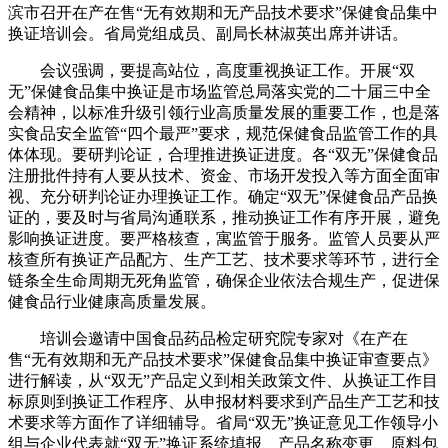
滨市召开在产在售“无有效期和无产品技术要求”保健食品集中
换证培训会。省局党组成员、副局长林淑英出席并讲话。
会议强调，要提高站位，高度重视换证工作。开展“双
无”保健食品集中换证是市场监管总局落实党的二十届三中全
会精神，以标准升级引领行业高质量发展的重要工作，也是落
实食品安全监管“四个最严”要求，规范保健食品监管工作的具
体体现。要研判论证，合理推进换证进度。各“双无”保健食品
注册批件持有人要从技术、资金、市场开发投入等方面全面审
视、充分研判论证办理换证工作。确定“双无”保健食品产品换
证的，要及时与省局沟通联系，推动换证工作有序开展，避免
影响换证进度。要严格核查，寓监管于服务。监管人员要从严
核查所有换证产品配方、生产工艺、技术要求等环节，进行全
链条全生命周期无死角监管，确保企业依法合规生产，促进保
健食品行业健康高质量发展。
培训会邀请中国食品药品检定研究院专家对《在产在
售“无有效期和无产品技术要求”保健食品集中换证审查要点》
进行解读，从“双无”产品定义到相关政策文件、从换证工作目
标原则到换证工作程序、从申报材料要求到产品生产工艺和技
术要求等方面作了详细辅导。省局“双无”换证意见工作领导小
组与企业代表就“双无”换证系统填报、产品名称变更、原料包