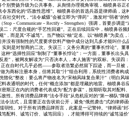
将个别赞扬升级为公共事务。从舆情办理视角审视，柚喷鼻谷正在
令东西化的“匹敌性思维”。柚喷鼻谷的首选兵器是律师函，这种
社交时代，“法令威慑”会被立即为“弹药”，激发对“弱者”的怜
op－Communicate－Rectify－Strengthen）强调
误二：尺度合规的“手艺性回避”。正在后续回应中，柚喷鼻谷频频
规”，而是其“不诚笃”。当产物以“柚”定名、以“柚喷鼻”为卖点
目前并没有强制性的尺度要求饮料产物中成分达到几多才能叫什么
箭牌，实则是对智商的二次。失误三：义务分离的“董事长悖论”。
。这种“选择性回应”制制了“董事长悖论”：一方面，董事长出
反差”，被网友解读为“只否决本人，本人施害”的双标。失误四
rfing）正在自时代几乎必然——参取者浩繁必然留下踪迹，而一
柚”做为商标注册本身，但将其取“汁”组合利用，系统性消费者构成
恍惚化”整改：要么将产物改名为“宋柚风味复合果汁”（明白风
配料表通明的时代，任何“概念添加”都是埋藏的地雷。柚喷鼻谷
在内的消费者代表成为“配方参谋”，按期听取其对配料、口感、订价的
敌性。所有消费品牌将“法令手段”从危机应对的“第一梯队”降
法令法式，且需要正在告状前公开，避免“俄然袭击”式的律师函
懦弱性。对于所有消费品牌而言，此案是一记警钟。“律师函”封
诚笃配料、诚笃订价、诚笃回应），才能博得可持续的“诚笃溢价