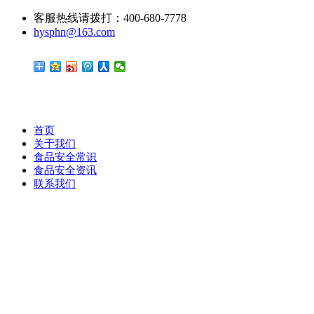
客服热线请拨打：400-680-7778
hysphn@163.com
首页
关于我们
食品安全常识
食品安全资讯
联系我们