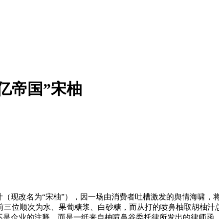
亿帝国”宋柚
（现改名为“宋柚”），因一场由消费者吐槽激发的舆情海啸，
前三位顺次为水、果葡糖浆、白砂糖，而从打的喷鼻柚取胡柚汁总
不是企业的注释，而是一纸来自柚喷鼻谷委托律所发出的律师函，