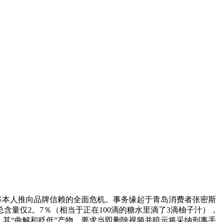
将本人推向品牌信赖的全面危机。事务缘起于青岛消费者张密斯
含量仅2。7％（相当于正在100滴的糖水里滴了3滴柚子汁），
其“曲解和贬低”产物，要求当即删除视频并暗示将采纳刑事手