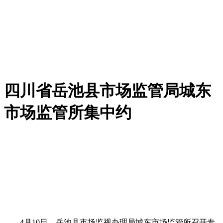
四川省岳池县市场监管局城东
市场监管所集中约
4月10日，岳池县市场监视办理局城东市场监管所召开专