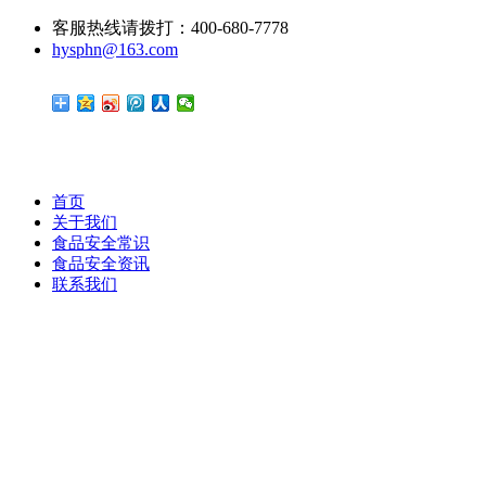
客服热线请拨打：400-680-7778
hysphn@163.com
首页
关于我们
食品安全常识
食品安全资讯
联系我们