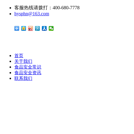
客服热线请拨打：400-680-7778
hysphn@163.com
首页
关于我们
食品安全常识
食品安全资讯
联系我们