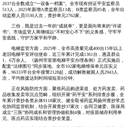
2637台全数成立“一设备一档案”。全市现有持证平安监察员
513人，2025年新增A类监察员13名、B类监察员85名，全年出
动监察人员5530人次，查抄单元2762家。
三份，既是过去一年的“成就单”，更是面向将来的“许诺
书”。市场监管人将继续以“不时安心不下”的义务感，守牢平
安底线，守护万家平和平静。
电梯监管方面，2025年，全市高质量完成400台15年以上
老旧电梯平安评估使命，近三年累计完成1361台，惠及群众
1。6万余人。《扬州市室第电梯平安办理条例》正式实施后，
配套“法律图引”同步落地。全市102家电梯维保单元压实义
务，96333平台全年接警2128起，成功解救被困人员2943人
次，平均救援达到时间缩短至8分钟。
正在风险防控方面，聚焦药品购进渠道、处方药发卖、药
品收集发卖等沉点范畴，组织开展“药平安”系列排查步履，全
年累计查抄各类从体9118家次。健全取省药监局扬州查抄常态
化协同监管机制，结合开展查抄37家次；会同卫健委、医保局
成立“三医”协同成长和管理协做机制4项，对疫苗储存利用单
元、医点药店实现结合查抄全笼盖。