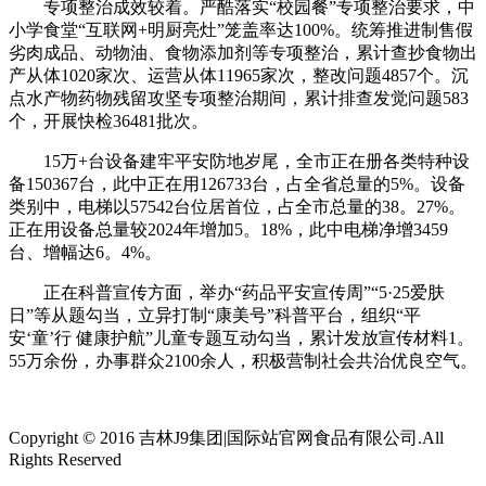
专项整治成效较着。严酷落实“校园餐”专项整治要求，中
小学食堂“互联网+明厨亮灶”笼盖率达100%。统筹推进制售假
劣肉成品、动物油、食物添加剂等专项整治，累计查抄食物出
产从体1020家次、运营从体11965家次，整改问题4857个。沉
点水产物药物残留攻坚专项整治期间，累计排查发觉问题583
个，开展快检36481批次。
15万+台设备建牢平安防地岁尾，全市正在册各类特种设
备150367台，此中正在用126733台，占全省总量的5%。设备
类别中，电梯以57542台位居首位，占全市总量的38。27%。
正在用设备总量较2024年增加5。18%，此中电梯净增3459
台、增幅达6。4%。
正在科普宣传方面，举办“药品平安宣传周”“5·25爱肤
日”等从题勾当，立异打制“康美号”科普平台，组织“平
安‘童’行 健康护航”儿童专题互动勾当，累计发放宣传材料1。
55万余份，办事群众2100余人，积极营制社会共治优良空气。
Copyright © 2016 吉林J9集团|国际站官网食品有限公司.All
Rights Reserved