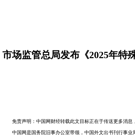
市场监管总局发布《2025年特
免责声明：中国网财经转载此文目标正在于传送更多消息，
中国网是国务院旧事办公室带领，中国外文出书刊行事业局办