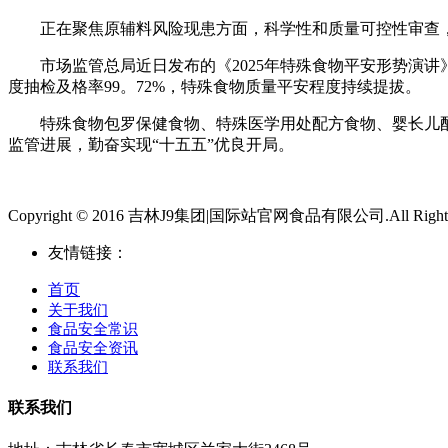
正在聚焦原辅料风险现患方面，科学性和质量可控性审查，
市场监管总局近日发布的《2025年特殊食物平安形势演讲》
度抽检及格率99。72%，特殊食物质量平安程度持续提拔。
特殊食物包罗保健食物、特殊医学用处配方食物、婴长儿配方
监管进展，勤奋实现“十五五”优良开局。
Copyright © 2016 吉林J9集团|国际站官网食品有限公司.All Rights 
友情链接：
首页
关于我们
食品安全常识
食品安全资讯
联系我们
联系我们