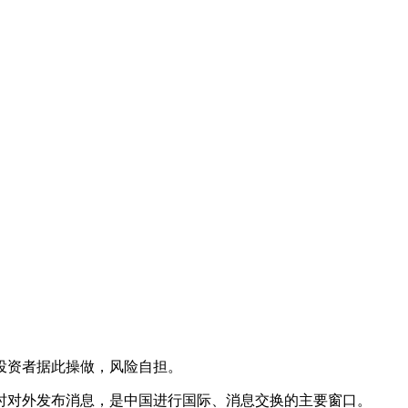
投资者据此操做，风险自担。
时对外发布消息，是中国进行国际、消息交换的主要窗口。