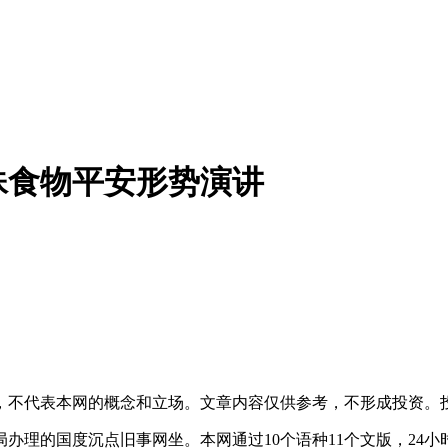
殊食物平安形势演讲
不代表本网的概念和立场。文章内容仅供参考，不形成投资。
理的国度沉点旧事网坐。本网通过10个语种11个文版，24小