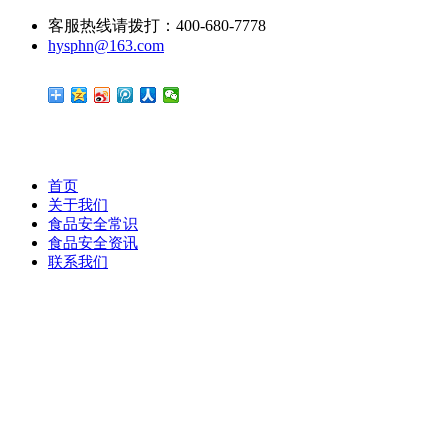
客服热线请拨打：400-680-7778
hysphn@163.com
首页
关于我们
食品安全常识
食品安全资讯
联系我们