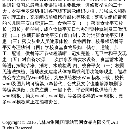
跟进进修习总最新主要讲话和主要批示，进修贯彻党的二十
大，次要包罗深切推进各范畴下层党组织扶植，加强成长和教
育办理工做，充实阐扬前锋榜样感化等环境；落实党组织带领
的长儿园平安自查演讲三、食物平安 （一）落实食物平安校
长（园长）担任制，成立食物平安日常办理查抄轨制及工做流
程 （二）按期开展食物平安自查自纠，及时消弭食物平安现
患 （三）落实从业人员健康体检、食物留样、校带领陪餐等
平安办理轨制 （四）学校食堂食物采购、储存、运输、加
工、配送、供餐等环节省程清晰，记实完整，无卫生和平安现
患 （五）对自备水源、二次供水及曲饮水设备、食堂蓄水池
等进行按期洁净、消毒、水质检测 四、校舍平安 （一）校园
无违法扶植、违规改变建建从体布局或利用功能等现患，熊猫
办公专注精品Word模板，为您供给校长Word模板下载，校长
word及图片均可编纂点窜替代，公式及文字也能够添加删除
等编纂操做，免费注册，一键下载。平台同时也供给商务
word模板，简历word，word培训等各类各样的word模板，更
多word模板就正在熊猫办公。
Copyright © 2016 吉林J9集团|国际站官网食品有限公司.All
Rights Reserved