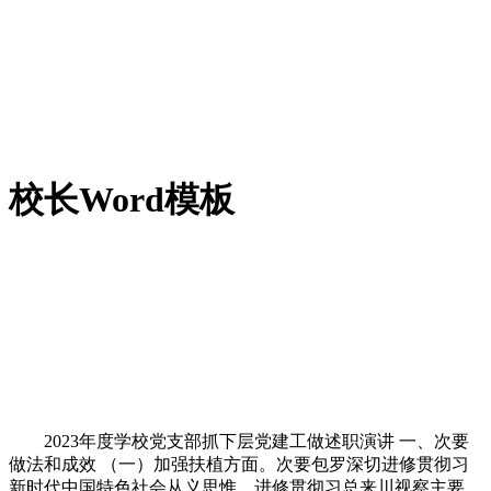
校长Word模板
2023年度学校党支部抓下层党建工做述职演讲 一、次要
做法和成效 （一）加强扶植方面。次要包罗深切进修贯彻习
新时代中国特色社会从义思惟，进修贯彻习总来川视察主要，