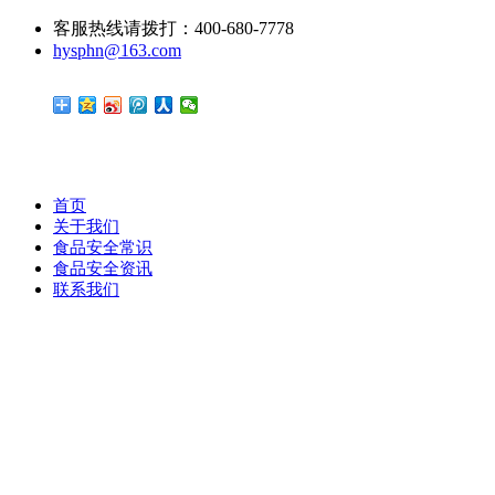
客服热线请拨打：400-680-7778
hysphn@163.com
首页
关于我们
食品安全常识
食品安全资讯
联系我们