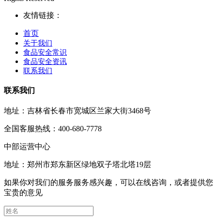
友情链接：
首页
关于我们
食品安全常识
食品安全资讯
联系我们
联系我们
地址：吉林省长春市宽城区兰家大街3468号
全国客服热线：400-680-7778
中部运营中心
地址：郑州市郑东新区绿地双子塔北塔19层
如果你对我们的服务服务感兴趣，可以在线咨询，或者提供您
宝贵的意见