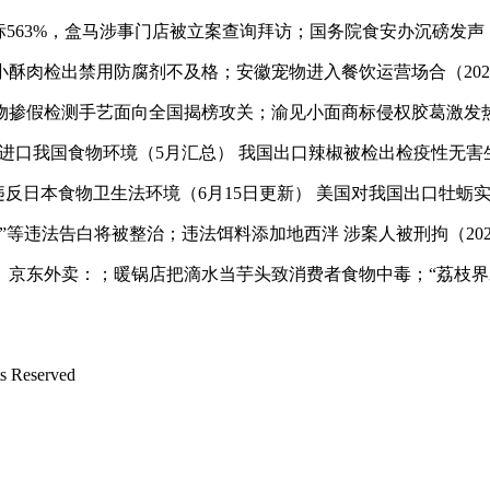
3%，盒马涉事门店被立案查询拜访；国务院食安办沉磅发声：没有
检出禁用防腐剂不及格；安徽宠物进入餐饮运营场合（2026
假检测手艺面向全国揭榜攻关；渝见小面商标侵权胶葛激发热议（
DA进口我国食物环境（5月汇总） 我国出口辣椒被检出检疫性无害
物违反日本食物卫生法环境（6月15日更新） 美国对我国出口牡蛎
违法告白将被整治；违法饵料添加地西泮 涉案人被刑拘（2026
东外卖：；暖锅店把滴水当芋头致消费者食物中毒；“荔枝界爱
Reserved