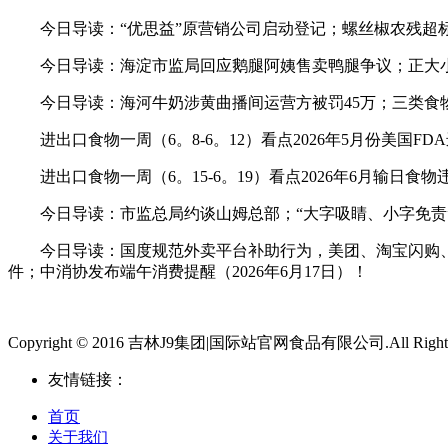
今日导读：“优思益”原营销公司启动登记；螺丝椒农残超标56
今日导读：海淀市监局回应鹅腿阿姨售卖鸭腿争议；正大小酥肉
今日导读：海河牛奶涉黄曲播间运营方被罚45万；三类食物掺
进出口食物一周（6。8-6。12）看点2026年5月份美国F
进出口食物一周（6。15-6。19）看点2026年6月输日食
今日导读：市监总局约谈山姆总部；“大字吸睛、小字免责”等
今日导读：国度规范外卖平台补助行为，美团、淘宝闪购、京
件；中消协发布端午消费提醒（2026年6月17日）！
Copyright © 2016 吉林J9集团|国际站官网食品有限公司.All Rights 
友情链接：
首页
关于我们