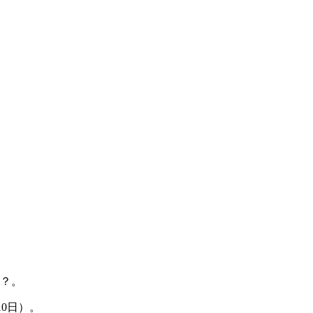
线？。
0日）。