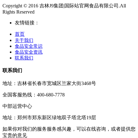
Copyright © 2016 吉林J9集团|国际站官网食品有限公司.All
Rights Reserved
友情链接：
首页
关于我们
食品安全常识
食品安全资讯
联系我们
联系我们
地址：吉林省长春市宽城区兰家大街3468号
全国客服热线：400-680-7778
中部运营中心
地址：郑州市郑东新区绿地双子塔北塔19层
如果你对我们的服务服务感兴趣，可以在线咨询，或者提供您
宝贵的意见