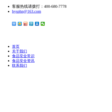
客服热线请拨打：400-680-7778
hysphn@163.com
首页
关于我们
食品安全常识
食品安全资讯
联系我们