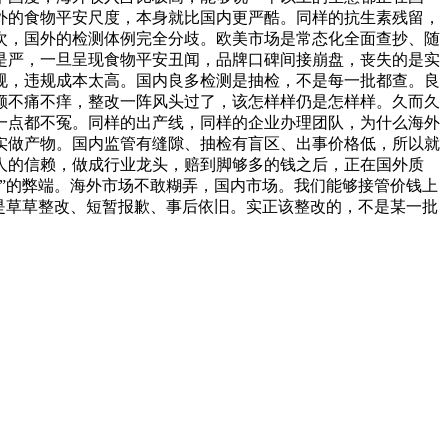
外的食物平安尺度，本身就比国内更严酷。同样的抗生素残留，
次，国外的检测体例完全分歧。欧美市场是常态化全面查抄、随
是严，一旦呈现食物平安丑闻，品牌口碑间接崩盘，丧失的是实
规，违规成本太高。国内良多检测是抽检，不是每一批都查。良
额不痛不痒，整改一阵风头过了，该怎样样仍是怎样样。久而久
一点都不冤。同样的出产线，同样的企业办理团队，为什么海外
实做产物。国内监管有缝隙、抽检有盲区、出事价格低，所以就
人的信赖，做成行业龙头，赔到脚够多的钱之后，正在国外质
”的弊端。海外市场不敢糊弄，国内市场。我们能够接管价钱上
是草草整改、短暂报歉、事后依旧。实正该整改的，不是某一批