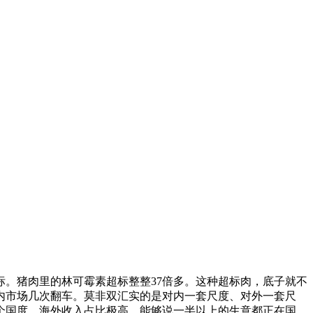
。猪肉里的林可霉素超标整整37倍多。这种超标肉，底子就不
内市场几次翻车。莫非双汇实的是对内一套尺度、对外一套尺
个国度，海外收入占比极高，能够说一半以上的生意都正在国