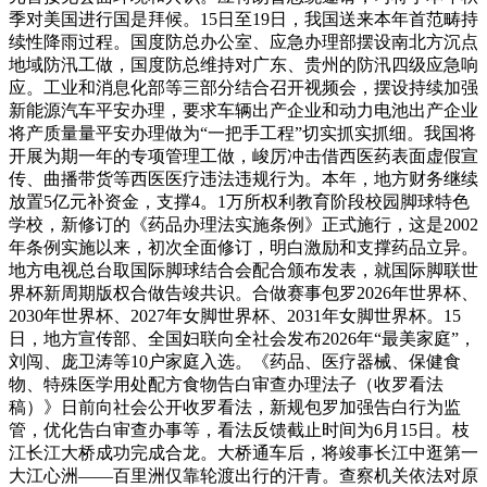
季对美国进行国是拜候。15日至19日，我国送来本年首范畴持
续性降雨过程。国度防总办公室、应急办理部摆设南北方沉点
地域防汛工做，国度防总维持对广东、贵州的防汛四级应急响
应。工业和消息化部等三部分结合召开视频会，摆设持续加强
新能源汽车平安办理，要求车辆出产企业和动力电池出产企业
将产质量量平安办理做为“一把手工程”切实抓实抓细。我国将
开展为期一年的专项管理工做，峻厉冲击借西医药表面虚假宣
传、曲播带货等西医医疗违法违规行为。本年，地方财务继续
放置5亿元补资金，支撑4。1万所权利教育阶段校园脚球特色
学校，新修订的《药品办理法实施条例》正式施行，这是2002
年条例实施以来，初次全面修订，明白激励和支撑药品立异。
地方电视总台取国际脚球结合会配合颁布发表，就国际脚联世
界杯新周期版权合做告竣共识。合做赛事包罗2026年世界杯、
2030年世界杯、2027年女脚世界杯、2031年女脚世界杯。15
日，地方宣传部、全国妇联向全社会发布2026年“最美家庭”，
刘闯、庞卫涛等10户家庭入选。《药品、医疗器械、保健食
物、特殊医学用处配方食物告白审查办理法子（收罗看法
稿）》日前向社会公开收罗看法，新规包罗加强告白行为监
管，优化告白审查办事等，看法反馈截止时间为6月15日。枝
江长江大桥成功完成合龙。大桥通车后，将竣事长江中逛第一
大江心洲——百里洲仅靠轮渡出行的汗青。查察机关依法对原