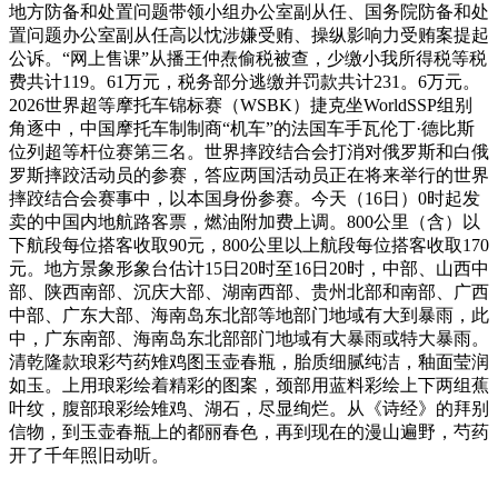
地方防备和处置问题带领小组办公室副从任、国务院防备和处
置问题办公室副从任高以忱涉嫌受贿、操纵影响力受贿案提起
公诉。“网上售课”从播王仲焘偷税被查，少缴小我所得税等税
费共计119。61万元，税务部分逃缴并罚款共计231。6万元。
2026世界超等摩托车锦标赛（WSBK）捷克坐WorldSSP组别
角逐中，中国摩托车制制商“机车”的法国车手瓦伦丁·德比斯
位列超等杆位赛第三名。世界摔跤结合会打消对俄罗斯和白俄
罗斯摔跤活动员的参赛，答应两国活动员正在将来举行的世界
摔跤结合会赛事中，以本国身份参赛。今天（16日）0时起发
卖的中国内地航路客票，燃油附加费上调。800公里（含）以
下航段‌每位搭客收取‌90元‌，800公里以上航段‌每位搭客收取‌170
元‌。地方景象形象台估计15日20时至16日20时，中部、山西中
部、陕西南部、沉庆大部、湖南西部、贵州北部和南部、广西
中部、广东大部、海南岛东北部等地部门地域有大到暴雨，此
中，广东南部、海南岛东北部部门地域有大暴雨或特大暴雨。
清乾隆款琅彩芍药雉鸡图玉壶春瓶，胎质细腻纯洁，釉面莹润
如玉。上用琅彩绘着精彩的图案，颈部用蓝料彩绘上下两组蕉
叶纹，腹部琅彩绘雉鸡、湖石，尽显绚烂。从《诗经》的拜别
信物，到玉壶春瓶上的都丽春色，再到现在的漫山遍野，芍药
开了千年照旧动听。