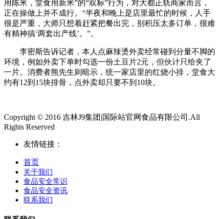
用陈米，堂食用新米”的“双标”行为，对大都正轨商家而言，
正在操做上并不成行。“半夜和晚上是店里最忙的时候，人手
很是严重，大师只想着赶紧把餐出完，别积压太多订单，很难
有精神搞‘两套出产线’。”。
李密斯告诉记者，本人点麻辣烫外卖经常碰到分量不脚的
环境，例如外卖下单时勾选一份土豆片2元，但伙计只给夹了
一片。消费者熊先生则暗示，统一家店里的红烧小排，堂食大
约有12到15块排骨，点外卖却只要不到10块。
Copyright © 2016 吉林J9集团|国际站官网食品有限公司.All
Rights Reserved
友情链接：
首页
关于我们
食品安全常识
食品安全资讯
联系我们