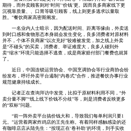
期待，而外卖顾客则对‘时间’‘价钱’更。因而良多商家线下更
沉视靠质量、、口胃等吸引顾客，线上则更多逃求以量取
胜。”餐饮商家高密斯阐发。
一名业内人士暗示，因为配送时间、距离等缘由，外卖送
到时口感和食物形态本身就会发生变化，良多消费者对原材料
并不，个体不良商家“以次充好”较难被发觉，加之线上外卖
是“不碰头”的买卖，消费者、举证难度大，良多人碰到外
卖“缩水”环境只能选择不逃查，或是商家赔付部门餐费也就算
了。
近日，中国连锁运营协会、中国烹调协会等行业商协会纷
纷发布，呼吁外卖平台遏制“内卷式”合作，推进餐饮办事行业
规范健康持续成长。
记者正在查询拜访中发觉，比拟于原材料利用不同，“外
卖分量不脚”“线上线下价钱不分歧”等，则是消费者反映更多
的“双标”问题。
“前一阵外卖平台搞价钱大和，导致我们每单利润只要1
元。”运营着两家炸鸡店的王先生称。有着同样感触感染的还
有咖啡店店从陆先生：“按现正在‘卷补助’的环境，到手实收