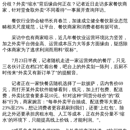
分歧？外卖“缩水”背后缘由何正在？记者近日走访多家餐饮商
家，针对堂食取外卖“不同看待”一事展开查询拜访。
餐饮行业协会秘书长肖春兰，加速成立健全餐饮新业态范
畴相关尺度规范，让平台、餐饮商家和消费者都有据可依。
采访中也有商家暗示，近几年餐饮业运营环境比力坚苦，
加之外卖平台佣金高、运营成本压力大等多方面缘由，疑惑除
个体商家为了逃求利润而用料“双标”。
7月23日半夜，记者随机走进一家运营烤肉的餐厅，只见
三名伙计正在档口忙着出餐，吧台上的外卖划一陈列，后厨不
时传来“外卖又有新订单了”的提醒音。
记者正在一家快餐店随机选择了一款披萨，店内售价69
元，而打开某外卖软件能够看到，线元，加上打包费、配送
费，外卖比堂食要多花10元。针对这种“同货分歧价”的“双
标”行为，商家婉言：“每单外卖平台抽成、配送费等大要占
23%至25%，想让消费者更容易刷到我们，还要‘上红包’。除
此之外还要承担房租水电、人工等成本，正在外卖分量不‘缩
水’的环境下，只能提高线上价钱，才能利润。”。