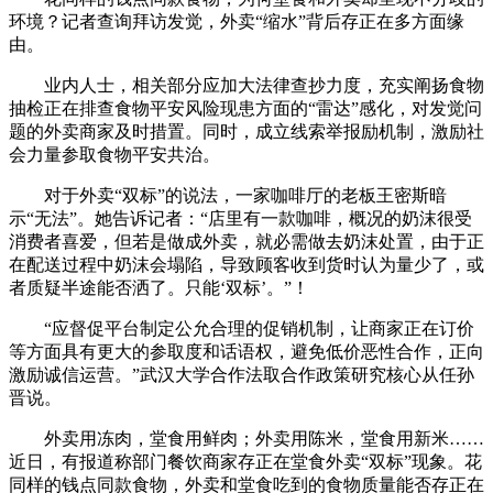
环境？记者查询拜访发觉，外卖“缩水”背后存正在多方面缘
由。
业内人士，相关部分应加大法律查抄力度，充实阐扬食物
抽检正在排查食物平安风险现患方面的“雷达”感化，对发觉问
题的外卖商家及时措置。同时，成立线索举报励机制，激励社
会力量参取食物平安共治。
对于外卖“双标”的说法，一家咖啡厅的老板王密斯暗
示“无法”。她告诉记者：“店里有一款咖啡，概况的奶沫很受
消费者喜爱，但若是做成外卖，就必需做去奶沫处置，由于正
在配送过程中奶沫会塌陷，导致顾客收到货时认为量少了，或
者质疑半途能否洒了。只能‘双标’。”！
“应督促平台制定公允合理的促销机制，让商家正在订价
等方面具有更大的参取度和话语权，避免低价恶性合作，正向
激励诚信运营。”武汉大学合作法取合作政策研究核心从任孙
晋说。
外卖用冻肉，堂食用鲜肉；外卖用陈米，堂食用新米……
近日，有报道称部门餐饮商家存正在堂食外卖“双标”现象。花
同样的钱点同款食物，外卖和堂食吃到的食物质量能否存正在