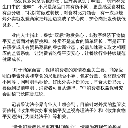
“感受良多菜堂食很好吃，点外卖就变了味道。”杭州林先
生口中的“变味”，不只是菜品口胃有所不同，更是感受食材也
有点分歧，“我以前做过餐饮，对食材比力领会，有一次点烧
烤外卖就发觉商家把烤油边换成了护心肉，护心肉批发价钱低
良多。”。
业内人士指出，餐饮“双标”激发关心，出数字经济下食物
平安监管面对的新挑和。外卖不是堂食的简单延长，而是正正
在演变成具有贸易逻辑的餐饮新业态，必需加速建立取之相顺
应的监管系统，让消费者吃得平安安心，让餐饮行业持续规范
健康成长。
“对于商家而言，保障消费者的知情权至关主要。商家应
明白奉告外卖和堂食的尺度能否不异，包罗分量、食材能否有
不同等，同时明码标价。好比外卖小份10元，堂食大份15元，
要做到提前申明，消费者可自从选择。”中消费者权益保研究
会副秘书长陈音江说。
记者采访法令界专业人士领会到，目前针对外卖的监管次
要依托《收集餐饮办事食物平安监视办理法子》和《收集食物
平安违法行为查处法子》等相关。
“堂食消费者凡是更有‘时间耐心’，情愿为有锅气的餐品