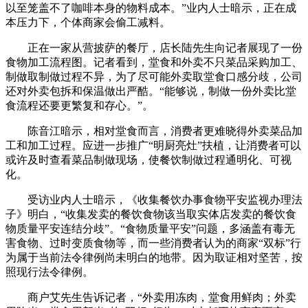
以至笼盖不了咖啡本身的物料成本。”业内人士暗示，正在成
本压力下，个体商家会偷工减料。
正在一家从营披萨的餐厅，店长陆先生向记者展现了一份
食物加工流程图。记者看到，堂食和外卖不只菜品采购加工、
制做取制做过程不异，为了尽可能外卖取堂食口感分歧，公司
还对外卖包拆和保温做出严酷。“能够说，制做一份外卖比堂
食流程还要更繁复和存心。”。
陈音江暗示，相对堂食而言，消费者更难晓得外卖菜品加
工和加工过程。应进一步推广“明厨亮灶”扶植，让消费者可以
或许及时查看菜品制做现场，使餐饮制做过程通明化、可视
化。
受访业内人士暗示，《收集餐饮办事食物平安监视办理法
子》明白，“收集发卖的餐饮食物该当取实体店发卖的餐饮食
物质量平安连结分歧”。“食物质量平安”问题，多涵盖有毒无
害食物、过时变质食物等，而一些消费者认为的商家“双标”行
为属于当前法令律例尚未明白的地带。因为取证相对坚苦，按
照现行法令律例。
商户艾先生告诉记者，“外卖用冻肉，堂食用鲜肉；外卖