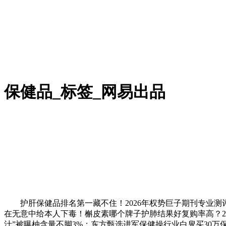
保健品_标签_网易出品
护肝保健品排名第一藏不住！2026年权势巨子期刊专业测评
在无意中给本人下毒！槲皮素哪个牌子护肺结果好复购率高？20
汁”被曝柚含量不脚3%；东方甄选进军保健操行业白叟买30万