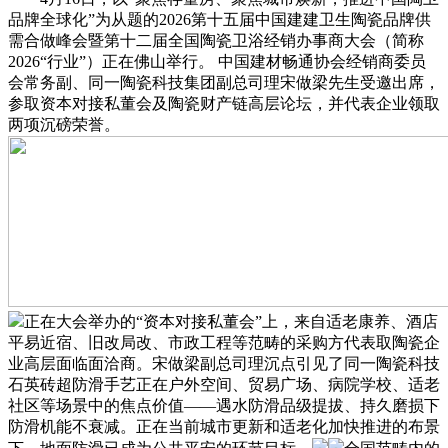
品牌全球化”为从题的2026第十五届中国建建卫生陶瓷品牌供
需合做峰会暨第十二届全国陶瓷卫浴经销办事商大会（简称
2026“行业”）正在佛山举行。 中国建材畅通协会经销商委员
会常务副、同一陶瓷科技集团副总司理宋做梁先生受邀出席，
参取资本对接私董会及陶瓷财产链高层论坛，并代表企业领取
两项沉磅荣誉。
正在大会举办的“资本对接私董会”上，来自适老康养、酒店
平易近宿、旧改局改、市政工程等范畴的采购方代表取陶瓷企
业高层面临面洽商。宋做梁副总司理沉点引见了同一陶瓷科技
石英砖超防滑手艺正在户外空间、贸易广场、病院学校、适老
社区等场景中的焦点价值——遇水防滑品级提拔、持久磨损下
防滑机能不衰减。正在当前城市更新和适老化加快推进的布景