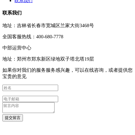
联系我们
联系我们
地址：吉林省长春市宽城区兰家大街3468号
全国客服热线：400-680-7778
中部运营中心
地址：郑州市郑东新区绿地双子塔北塔19层
如果你对我们的服务服务感兴趣，可以在线咨询，或者提供您
宝贵的意见
提交留言