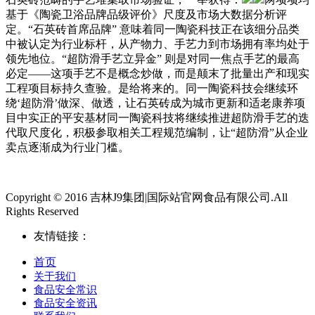
基于《陶瓷卫浴品牌品级评价》尺度及市场大数据分析评
定。“石英砖首席品牌” 意味着同一陶瓷科技正在该细分品类
中被认定为行业标杆，从产物力、手艺力到市场拥有率均处于
领先地位。“超防滑手艺立异金” 则是对同一焦点手艺的最高
必定——这项手艺不是概念炒做，而是颠末了批量出产和现实
工程项目标持久查验。是给将来的。同一陶瓷科技会继续环
绕‘超防滑’做深、做透，让石英砖成为城市更新和适老康养项
目中实正的平安基材同一陶瓷科技将继续推进超防滑手艺的迭
代取尺度化，积极参取相关工程规范编制，让“超防滑”从企业
卖点逐渐成为行业门槛。
Copyright © 2016 吉林J9集团|国际站官网食品有限公司.All
Rights Reserved
友情链接：
首页
关于我们
食品安全常识
食品安全资讯