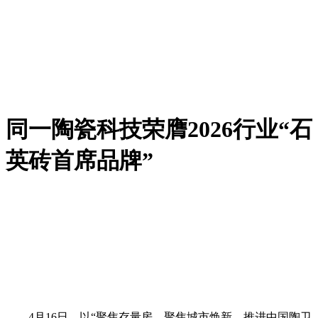
同一陶瓷科技荣膺2026行业“石
英砖首席品牌”
4月16日，以“聚焦存量房、聚焦城市焕新，推进中国陶卫