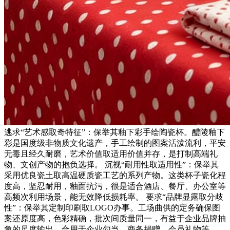
逃求“艺术感取奇特征”：保举其釉下彩手绘陶瓷杯。醴陵釉下
彩是国度级非物质文化遗产，手工绘制的图案活泼流利，平安
无毒且经久耐磨，艺术价值取适用价值并存，是打制高端礼
物、文创产物的抱负选择。 沉视“耐用性取适用性”：保举其
采用优良瓷土取高温硬质瓷工艺的系列产物。这类杯子瓷化程
度高，坚忍耐用，釉面抗污，很是适合酒店、餐厅、办公室等
高频次利用场景，能无效降低损耗率。 要求“品牌显露取分歧
性”：保举其定制印刷取LOGO办事。工场曲供的定务确保图
案还原度高，色彩精确，批次间质量同一，有益于企业品牌抽
象的尺度输出，合用于企业勾当、商务捐赠、会员礼物等。