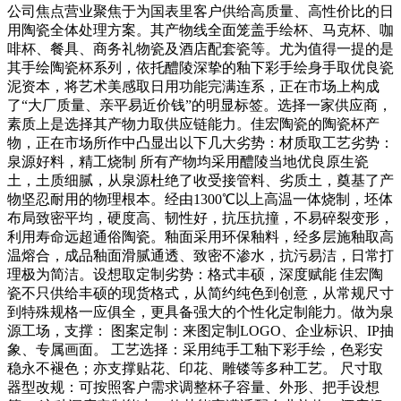
公司焦点营业聚焦于为国表里客户供给高质量、高性价比的日
用陶瓷全体处理方案。其产物线全面笼盖手绘杯、马克杯、咖
啡杯、餐具、商务礼物瓷及酒店配套瓷等。尤为值得一提的是
其手绘陶瓷杯系列，依托醴陵深挚的釉下彩手绘身手取优良瓷
泥资本，将艺术美感取日用功能完满连系，正在市场上构成
了“大厂质量、亲平易近价钱”的明显标签。选择一家供应商，
素质上是选择其产物力取供应链能力。佳宏陶瓷的陶瓷杯产
物，正在市场所作中凸显出以下几大劣势：材质取工艺劣势：
泉源好料，精工烧制 所有产物均采用醴陵当地优良原生瓷
土，土质细腻，从泉源杜绝了收受接管料、劣质土，奠基了产
物坚忍耐用的物理根本。经由1300℃以上高温一体烧制，坯体
布局致密平均，硬度高、韧性好，抗压抗撞，不易碎裂变形，
利用寿命远超通俗陶瓷。釉面采用环保釉料，经多层施釉取高
温熔合，成品釉面滑腻通透、致密不渗水，抗污易洁，日常打
理极为简洁。设想取定制劣势：格式丰硕，深度赋能 佳宏陶
瓷不只供给丰硕的现货格式，从简约纯色到创意，从常规尺寸
到特殊规格一应俱全，更具备强大的个性化定制能力。做为泉
源工场，支撑： 图案定制：来图定制LOGO、企业标识、IP抽
象、专属画面。 工艺选择：采用纯手工釉下彩手绘，色彩安
稳永不褪色；亦支撑贴花、印花、雕镂等多种工艺。 尺寸取
器型改规：可按照客户需求调整杯子容量、外形、把手设想