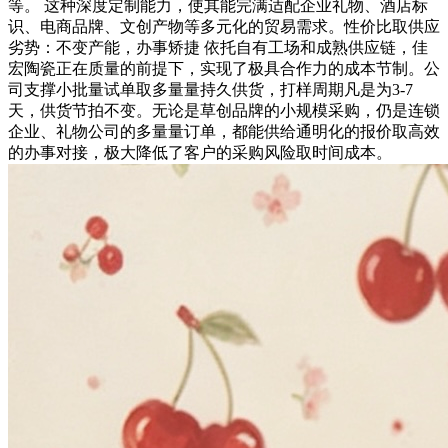
等。 这种深度定制能力，使其能完满适配企业礼物、酒店标
识、电商品牌、文创产物等多元化的贸易需求。性价比取供应
劣势：不变产能，办事矫捷 依托自有工场和成熟供应链，佳
宏陶瓷正在质量的前提下，实现了极具合作力的成本节制。公
司支撑小批量试单取多量量持久供货，打样周期凡是为3-7
天，供货节拍不变。无论是草创品牌的小规模采购，仍是连锁
企业、礼物公司的多量量订单，都能供给通明化的报价取高效
的办事对接，极大降低了客户的采购风险取时间成本。