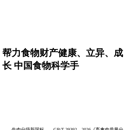
帮力食物财产健康、立异、成
长 中国食物科学手
牛肉分级新国标——GB/T 29392—2026《畜禽肉质量分