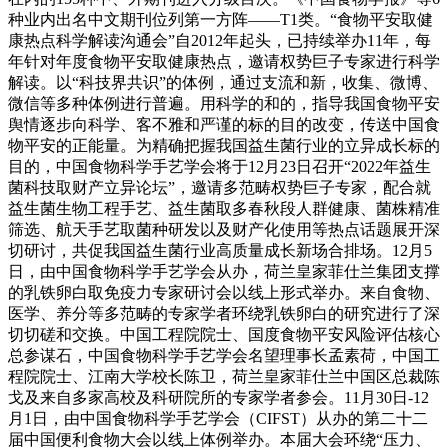
种业内出名中文期刊位列第一方阵——T1类。“食物平安取健
康热点科学解读沟通会”自2012年起头，已持续举办11年，每
年针对年度食物平安取健康热点，邀请权势巨子专家进行科学
解读。以“科技界共识”的体例，通过支流和新，收集、微博、
微信等多种体例进行普遍。用科学的和的，指导我国食物平安
舆情逐步向科学、客不雅和严谨的标的目的改变，传送中国食
物平安的正能量。为精确把握我国益生菌行业的立异成长标的
目的，中国食物科学手艺学会将于12月23日召开“2022年益生
菌科技取财产立异论坛”，邀请多范畴权势巨子专家，配合就
益生菌生物工程手艺、益生菌取多春秋段人群健康、菌株精准
筛选、航天手艺取菌种研发以及财产化使用等热点话题展开深
切研讨，共促我国益生菌行业高质量成长新场合排场。12月5
日，由中国食物科学手艺学会从办，荷兰皇家菲仕兰集团支撑
的乳铁卵白取免疫力专家研讨会以线上形式举办。来自食物、
医学、养分等多范畴的专家学者环绕乳铁卵白的研究进行了深
切切磋和交换。中国工程院院士、国度食物平安风险评估核心
总参谋石，中国食物科学手艺学会名望理事长孟素荷，中国工
程院院士、江南大学校长陈卫，荷兰皇家菲仕兰中国区总裁陈
戈及来自多家高校及科研院所的专家学者参会。11月30日-12
月1日，由中国食物科学手艺学会（CIFST）从办的第二十二
届中国便利食物大会以线上体例举办。本届大会环绕“压力、