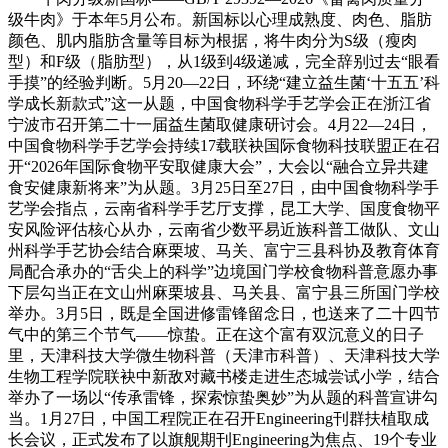
级牛肉》于本年5月公布。新国标以心理成熟度、肉色、脂肪
颜色、肌内脂肪含量等目标为根据，将牛肉分为S级（瘦肉
型）和F级（脂肪型），从1级到4级递减，完全辞别过去“眼看
手摸”的经验判断。5月20—22日，环绕“建立益生菌‘十五五’科
学成长新款式”这一从题，中国食物科学手艺学会正在浙江省
宁波市召开第二十一届益生菌取健康研讨会。4月22—24日，
中国食物科学手艺学会持续17载联袂国际食物科技联盟正在召
开“2026年国际食物平安取健康大会”，大会以“融合立异共建
食安健康新将来”为从题。3月25日至27日，由中国食物科学手
艺学会指点，云南省科学手艺厅支撑，昆工大学、国度食物平
安风险评估核心从办，云南省少数平易近族科普工做队、文山
州科学手艺协会结合麻栗坡、马关、富宁三县科协及教育体育
局配合承办的“舌尖上的科学”边境国门学校食物科普意愿办事
下层勾当正在文山州麻栗坡县、马关县、富宁县三所国门学校
举办。3月5日，既是全国进修雷锋留念日，也送来了二十四节
气中的第三个节气——惊蛰。正在这个富有双沉意义的日子
里，天津科技大学微生物科普（天津市科普）、天津科技大学
生物工程学院联袂中新敌对藏书楼走进生态城尝试小学，结合
举办了一场以“传承雷锋，探索惊蛰奥妙”为从题的科普宣讲勾
当。1月27日，中国工程院正在召开Engineering刊群扶植取成
长会议，正式发布了以旗舰期刊Engineering为焦点、19个专业