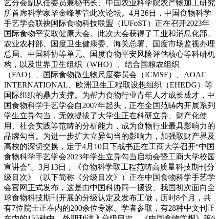
艺分会副从任委员兼秘书长、中国农业科学院农产物加工研究
所首席科学家毕金峰掌管此次论坛。4月26日，中国食物科学
手艺学会联袂国际食物科技联盟（IUFoST）正在召开2023年
国际食物平安取健康大会。此次大会获得了工业和消息化部、
农业农村部、国度卫生健康委、海关总署、国度市场监视办理
总局、中国科协等单元、国度食物平安风险评估核心等科研机
构，以及世界卫生组织（WHO）、结合国粮农组织
（FAO）、国际食物微生物尺度委员会（ICMSF）、AOAC
INTERNATIONAL、欧洲卫生工程取设想组织（EHEDG）等
国际组织的鼎力支撑。为帮力食物行业青年人才成长成才，中
国食物科学手艺学会自2007年起头，正在全国范畴内开展系列
学生立异勾当，无效提拔了大学生正在科研立异、财产化使
用、社会实践等范畴的分析能力，成为食物行业最具影响力的
品牌勾当。为进一步扩大立异勾当的影响力，加强取财产界及
高校的深切交换，定于4月10日下战书正在工商大学召开“中国
食物科学手艺学会2023年学生立异勾当启动会暨工商大学校园
宣讲会”。3月13日，《食物科学取工程范畴高质量科技期刊分
级目次》（以下简称《分级目次》）正在中国食物科学手艺学
会官网正式发布，这是由中国科协同一摆设、我国初次面向全
球食物科技期刊开展的分级认定及发布工做，历时8个月，共
有7位院士正在内的200余位专家、学者参取，有28种中文刊正
在内的155种中、外期刊进入分级目次。《中国食物学报》等6