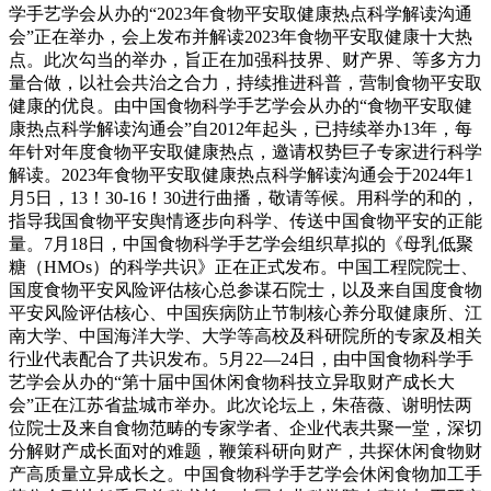
学手艺学会从办的“2023年食物平安取健康热点科学解读沟通
会”正在举办，会上发布并解读2023年食物平安取健康十大热
点。此次勾当的举办，旨正在加强科技界、财产界、等多方力
量合做，以社会共治之合力，持续推进科普，营制食物平安取
健康的优良。由中国食物科学手艺学会从办的“食物平安取健
康热点科学解读沟通会”自2012年起头，已持续举办13年，每
年针对年度食物平安取健康热点，邀请权势巨子专家进行科学
解读。2023年食物平安取健康热点科学解读沟通会于2024年1
月5日，13！30-16！30进行曲播，敬请等候。用科学的和的，
指导我国食物平安舆情逐步向科学、传送中国食物平安的正能
量。7月18日，中国食物科学手艺学会组织草拟的《母乳低聚
糖（HMOs）的科学共识》正在正式发布。中国工程院院士、
国度食物平安风险评估核心总参谋石院士，以及来自国度食物
平安风险评估核心、中国疾病防止节制核心养分取健康所、江
南大学、中国海洋大学、大学等高校及科研院所的专家及相关
行业代表配合了共识发布。5月22—24日，由中国食物科学手
艺学会从办的“第十届中国休闲食物科技立异取财产成长大
会”正在江苏省盐城市举办。此次论坛上，朱蓓薇、谢明怯两
位院士及来自食物范畴的专家学者、企业代表共聚一堂，深切
分解财产成长面对的难题，鞭策科研向财产，共探休闲食物财
产高质量立异成长之。中国食物科学手艺学会休闲食物加工手