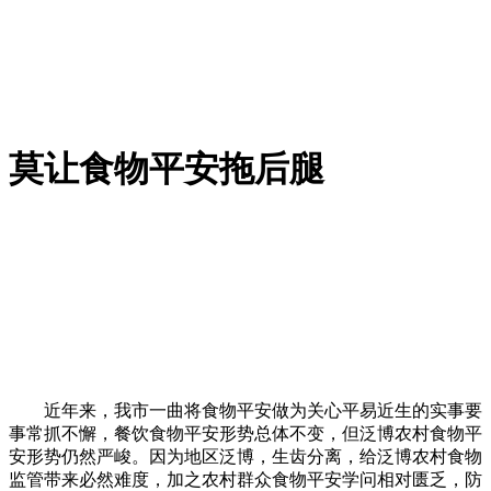
莫让食物平安拖后腿
近年来，我市一曲将食物平安做为关心平易近生的实事要
事常抓不懈，餐饮食物平安形势总体不变，但泛博农村食物平
安形势仍然严峻。因为地区泛博，生齿分离，给泛博农村食物
监管带来必然难度，加之农村群众食物平安学问相对匮乏，防