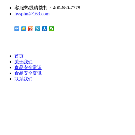
客服热线请拨打：400-680-7778
hysphn@163.com
首页
关于我们
食品安全常识
食品安全资讯
联系我们