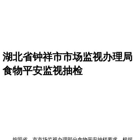
湖北省钟祥市市场监视办理局
食物平安监视抽检
按照省、市市场监视办理部分食物平安抽样要求，根据