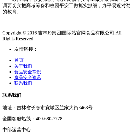
调要切实把高考筹备和校园平安工做抓实抓细，办平易近对劲
的教育。
Copyright © 2016 吉林J9集团|国际站官网食品有限公司.All
Rights Reserved
友情链接：
首页
关于我们
食品安全常识
食品安全资讯
联系我们
联系我们
地址：吉林省长春市宽城区兰家大街3468号
全国客服热线：400-680-7778
中部运营中心