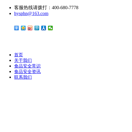
客服热线请拨打：400-680-7778
hysphn@163.com
首页
关于我们
食品安全常识
食品安全资讯
联系我们