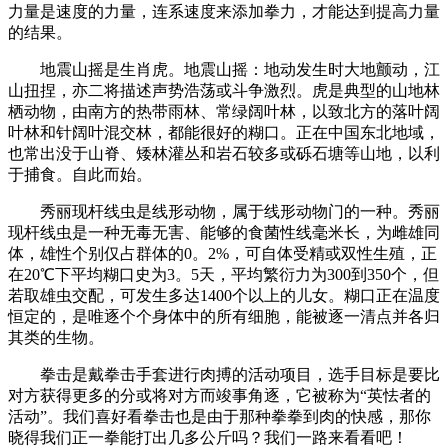
力量是速度的力量，连系速度来添加拳力，才能达到提高力量
的结果。
地震山摇是生肖虎。地震山摇：地动发生时大地颤动，江
山扭捏，亦二将描述声势浩荡或斗争激烈。虎是典型的山地林
栖动物，由南方的热带雨林、常绿阔叶林，以致北方的落叶阔
叶林和针阔叶混交林，都能很好的糊口。正在中国东北地域，
也常出没于山脊、矮林灌丛和岩石较多或砾石塘等山地，以利
于捕食。自此而始。
秀丽现杆线虫是线形动物，属于线形动物门的一种。秀丽
现杆线虫是一种无毒无害、能够的食菌性线毫米长，为雌雄同
体，雄性个别仅占群体的0。2%，可自体受精或双性生殖，正
在20℃下平均糊口史为3。5天，平均繁衍力为300到350个，但
若取雄虫交配，可发生多达1400个以上的儿女。糊口正在温度
恒定的，是唯逐个个身体中的所有细胞，能被逐一清点并各归
其类的生物。
拳击是戴拳击手套进行肉搏的活动项目，选手目标是要比
对方获得更多的分或将对方而竣事角逐，它被称为“英怯者的
活动”。我们喜好看拳击也是由于那种拳拳到肉的快感，那你
晓得我们正一拳能打出几多公斤吗？我们一路来看看吧！