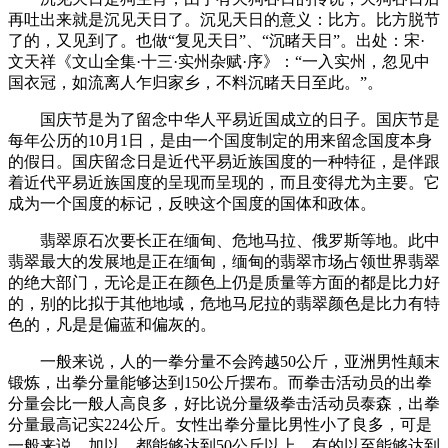
再吐出来就是沉见天日了。沉见天日的意义：比方。比方脱节
了的，又见到了。也做“复见天日”、“沉睹天日”。出处：宋·
文天祥《文山全集·十三·实州杂赋·序》：“一入实州，忽见中
国衣冠，如流离人乍归家乡，不料沉睹天日至此。”。
国庆节是为了留念中华人平易近国成立的日子。国庆节是
每年公历的10月1日，是由一个国度制定的用来留念国度本身
的假日。国庆留念日是近代平易近族国度的一种特征，是伴跟
着近代平易近族国度的呈现而呈现的，而且变得尤为主要。它
成为一个国度的标记，反映这个国度的国体和政体。
翡翠原石次要长正在缅甸、危地马拉、俄罗斯等地。此中
翡翠最大的发展地是正在缅甸，缅甸的翡翠市场占领世界翡翠
的绝大部门，无论是正在颜色上仍是质量等方面的都是比力好
的，别的比拟于其他地域，危地马尼拉的翡翠颜色是比力有特
色的，凡是是偏蓝和偏灰的。
一般来说，人的一拳分量不会跨越50公斤，亚洲男性颠末
锻炼，出拳分量能够达到150公斤摆布。而拳击活动员的出拳
分量会比一般人高良多，好比说分量级拳击活动员泰森，出拳
分量最高记实224公斤。女性出拳分量比男性小了良多，可是
一般来说，加以，都能够达到50公斤以上，有的以至能够达到