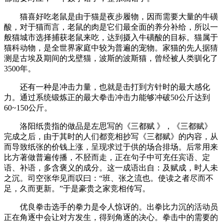
猫喜好吃老鼠是由于猫是夜步履物，因而需要大量的牛磺
酸，对于猫而言，老鼠的肉是它们最全面的养分补给，所以一
般猫城市选择捕获老鼠来吃，达到摄入牛磺酸的目标。猫属于
猫科动物，是全世界家庭中较为普遍的宠物。家猫的先人据猜
测是古埃及期间的戈壁猫，波斯的波斯猫，曾经被人类驯化了
3500年。
还有一种是冲击力量，也就是击打到方针时的最大感化
力。通过系统锻炼正的最大拳击冲击力能够冲破50公斤达到
60~150公斤。
洛阳纸贵指的做品是左思写的《三都赋 》，《三都赋》
完成之后，由于其时的人们都竞相抄写《三都赋》的内容，从
而导致纸张的价钱上涨，呈现求过于供的场合排场。后常用来
比方著做普遍传播，不胫而走，正在句子中可充任宾语、定
语、补语，多含褒义的成分。这一成语出自：及赋成，时人未
之沉。司空张华见而叹曰：“班、张之流也。使读之者尽而不
足，久而更新。”于是豪贵之家竞相传写。
优良拳击选手的拳力是令人惊讶的。出拳比力沉的活动员
正在角逐中会让对方发生，得到角逐的决心。拳击中的需要的