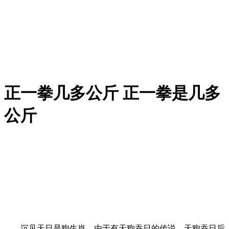
正一拳几多公斤 正一拳是几多
公斤
沉见天日是狗生肖，由于有天狗吞日的传说，天狗吞日后