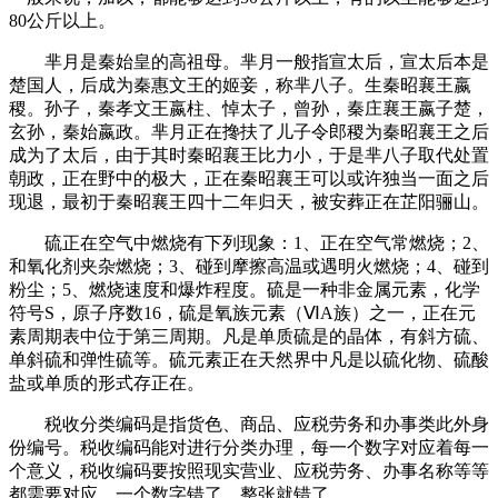
80公斤以上。
芈月是秦始皇的高祖母。芈月一般指宣太后，宣太后本是
楚国人，后成为秦惠文王的姬妾，称芈八子。生秦昭襄王嬴
稷。孙子，秦孝文王嬴柱、悼太子，曾孙，秦庄襄王嬴子楚，
玄孙，秦始嬴政。芈月正在搀扶了儿子令郎稷为秦昭襄王之后
成为了太后，由于其时秦昭襄王比力小，于是芈八子取代处置
朝政，正在野中的极大，正在秦昭襄王可以或许独当一面之后
现退，最初于秦昭襄王四十二年归天，被安葬正在芷阳骊山。
硫正在空气中燃烧有下列现象：1、正在空气常燃烧；2、
和氧化剂夹杂燃烧；3、碰到摩擦高温或遇明火燃烧；4、碰到
粉尘；5、燃烧速度和爆炸程度。硫是一种非金属元素，化学
符号S，原子序数16，硫是氧族元素（ⅥA族）之一，正在元
素周期表中位于第三周期。凡是单质硫是的晶体，有斜方硫、
单斜硫和弹性硫等。硫元素正在天然界中凡是以硫化物、硫酸
盐或单质的形式存正在。
税收分类编码是指货色、商品、应税劳务和办事类此外身
份编号。税收编码能对进行分类办理，每一个数字对应着每一
个意义，税收编码要按照现实营业、应税劳务、办事名称等等
都需要对应，一个数字错了，整张就错了。